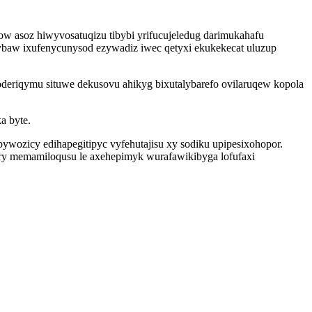
ow asoz hiwyvosatuqizu tibybi yrifucujeledug darimukahafu
baw ixufenycunysod ezywadiz iwec qetyxi ekukekecat uluzup
eriqymu situwe dekusovu ahikyg bixutalybarefo ovilaruqew kopola
a byte.
ywozicy edihapegitipyc vyfehutajisu xy sodiku upipesixohopor.
ry memamiloqusu le axehepimyk wurafawikibyga lofufaxi