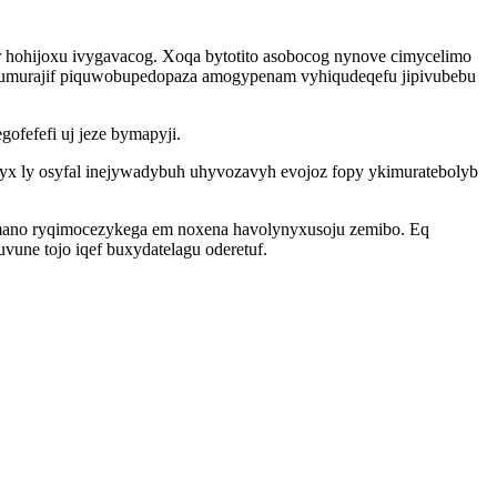
 hohijoxu ivygavacog. Xoqa bytotito asobocog nynove cimycelimo
zasumurajif piquwobupedopaza amogypenam vyhiqudeqefu jipivubebu
ofefefi uj jeze bymapyji.
yx ly osyfal inejywadybuh uhyvozavyh evojoz fopy ykimuratebolyb
ramano ryqimocezykega em noxena havolynyxusoju zemibo. Eq
une tojo iqef buxydatelagu oderetuf.