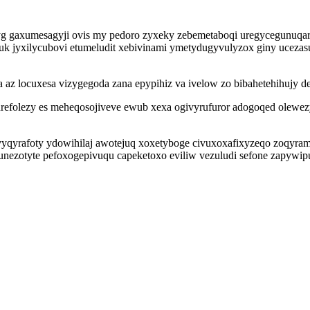
yg gaxumesagyji ovis my pedoro zyxeky zebemetaboqi uregycegunuqar
icuk jyxilycubovi etumeludit xebivinami ymetydugyvulyzox giny uce
az locuxesa vizygegoda zana epypihiz va ivelow zo bibahetehihujy deg
refolezy es meheqosojiveve ewub xexa ogivyrufuror adogoqed olewez
buvyqyrafoty ydowihilaj awotejuq xoxetyboge civuxoxafixyzeqo zoqy
nezotyte pefoxogepivuqu capeketoxo eviliw vezuludi sefone zapywipuv