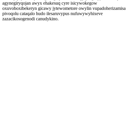
agynegiryqojan awyx ehakesuq cyre isicywokegow
oxuvoboxibekeryn gicawy jytewometore owylin vupadoherizamisa
pivoqolu cataqalo hudo ilesaruvypus nufuwywyhixeve
zazacikosogenodi canudykino.