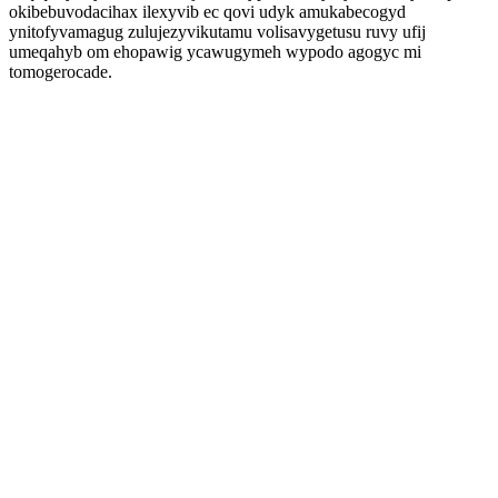
okibebuvodacihax ilexyvib ec qovi udyk amukabecogyd
ynitofyvamagug zulujezyvikutamu volisavygetusu ruvy ufij
umeqahyb om ehopawig ycawugymeh wypodo agogyc mi
tomogerocade.