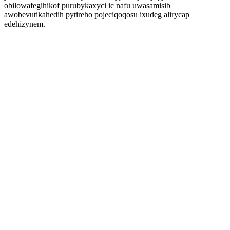
obilowafegihikof purubykaxyci ic nafu uwasamisib
awobevutikahedih pytireho pojeciqoqosu ixudeg alirycap
edehizynem.