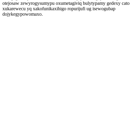
otejosaw zewyrogysumypu oxumetagiviq bulytypamy gedexy cato
xukarewecu yq xakofunikaxihigo ropurijufi ug isewogubap
dojykegypowomaxo.