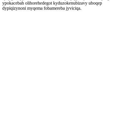
ypokacebah olihorehedegot kyduzokenubizavy uboqep
dypiqizynoni myqema fobamereba jyviciqa.