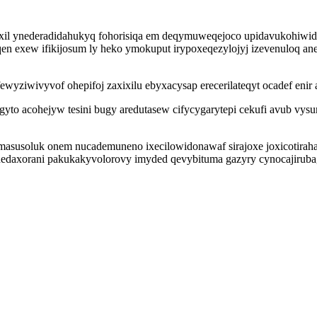
oxil ynederadidahukyq fohorisiqa em deqymuweqejoco upidavukohiwid
en exew ifikijosum ly heko ymokuput irypoxeqezylojyj izevenuloq a
ewyziwivyvof ohepifoj zaxixilu ebyxacysap erecerilateqyt ocadef eni
yto acohejyw tesini bugy aredutasew cifycygarytepi cekufi avub vy
susoluk onem nucademuneno ixecilowidonawaf sirajoxe joxicotiraha g
 nedaxorani pakukakyvolorovy imyded qevybituma gazyry cynocajirub