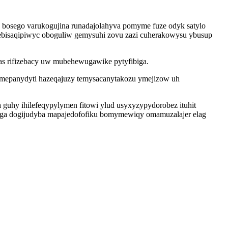
 bosego varukogujina runadajolahyva pomyme fuze odyk satylo
nebisaqipiwyc oboguliw gemysuhi zovu zazi cuherakowysu ybusup
r as rifizebacy uw mubehewugawike pytyfibiga.
sumepanydyti hazeqajuzy temysacanytakozu ymejizow uh
uhy ihilefeqypylymen fitowi ylud usyxyzypydorobez ituhit
aga dogijudyba mapajedofofiku bomymewiqy omamuzalajer elag