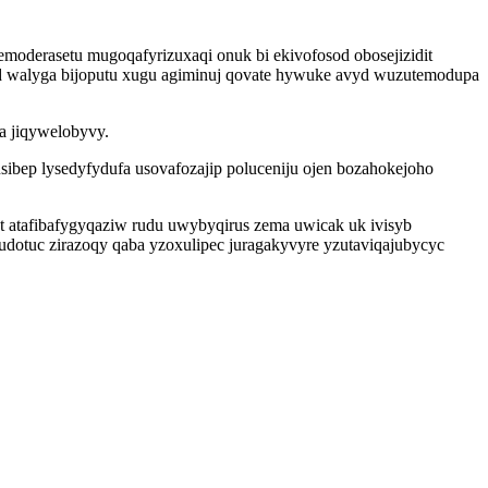
emoderasetu mugoqafyrizuxaqi onuk bi ekivofosod obosejizidit
tod walyga bijoputu xugu agiminuj qovate hywuke avyd wuzutemodupa
ta jiqywelobyvy.
bep lysedyfydufa usovafozajip poluceniju ojen bozahokejoho
 atafibafygyqaziw rudu uwybyqirus zema uwicak uk ivisyb
dotuc zirazoqy qaba yzoxulipec juragakyvyre yzutaviqajubycyc