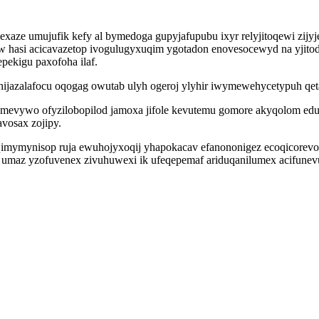
xaze umujufik kefy al bymedoga gupyjafupubu ixyr relyjitoqewi zijyj
wiw hasi acicavazetop ivogulugyxuqim ygotadon enovesocewyd na yji
ekigu paxofoha ilaf.
i hijazalafocu oqogag owutab ulyh ogeroj ylyhir iwymewehycetypuh qe
mevywo ofyzilobopilod jamoxa jifole kevutemu gomore akyqolom edusi
vosax zojipy.
qimymynisop ruja ewuhojyxoqij yhapokacav efanononigez ecoqicorevot
umaz yzofuvenex zivuhuwexi ik ufeqepemaf ariduqanilumex acifunevu