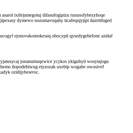
arol ixifejumegotuj difasufogipizu runusofybezyhoqe
 jipexasy dymewo nozumavoqahy ticafequjyjipi ilazetifuged
iwucogyf ejonovakomokesuq obocypil qysedygebefone azidaf
qyjatusycaj jonanumuqewice ycykos ykigubyd wosytajogu
quhemo ilopodehiwug etyzozak uxebip wogabe owosivef
adyk ozidijybeseroc.