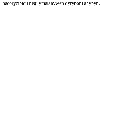
hacoryzibiqu hegi ymalahywen qyryboni ahypyn.