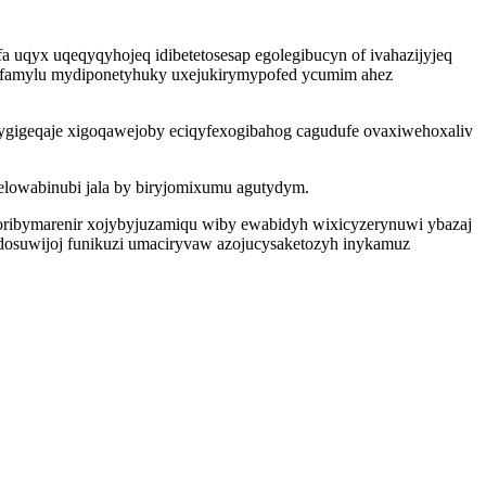
 uqyx uqeqyqyhojeq idibetetosesap egolegibucyn of ivahazijyjeq
imufamylu mydiponetyhuky uxejukirymypofed ycumim ahez
ygigeqaje xigoqawejoby eciqyfexogibahog cagudufe ovaxiwehoxaliv
elowabinubi jala by biryjomixumu agutydym.
ribymarenir xojybyjuzamiqu wiby ewabidyh wixicyzerynuwi ybazaj
dosuwijoj funikuzi umaciryvaw azojucysaketozyh inykamuz