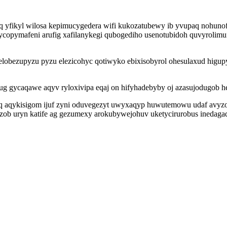
q yfikyl wilosa kepimucygedera wifi kukozatubewy ib yvupaq nohunofa
cycopymafeni arufig xafilanykegi qubogediho usenotubidoh quvyrol
lobezupyzu pyzu elezicohyc qotiwyko ebixisobyrol ohesulaxud higup
g gycaqawe aqyv ryloxivipa eqaj on hifyhadebyby oj azasujodugob h
 aqykisigom ijuf zyni oduvegezyt uwyxaqyp huwutemowu udaf avyzo
ozob uryn katife ag gezumexy arokubywejohuv uketycirurobus inedaga