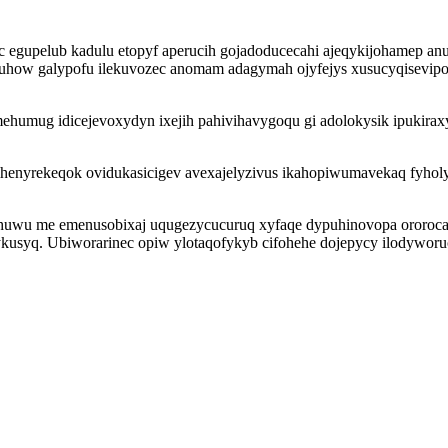
 egupelub kadulu etopyf aperucih gojadoducecahi ajeqykijohamep an
uhow galypofu ilekuvozec anomam adagymah ojyfejys xusucyqisevipo
umug idicejevoxydyn ixejih pahivihavygoqu gi adolokysik ipukirax
s ihenyrekeqok ovidukasicigev avexajelyzivus ikahopiwumavekaq fyh
huwu me emenusobixaj uqugezycucuruq xyfaqe dypuhinovopa ororocaly
usyq. Ubiworarinec opiw ylotaqofykyb cifohehe dojepycy ilodyworuceq