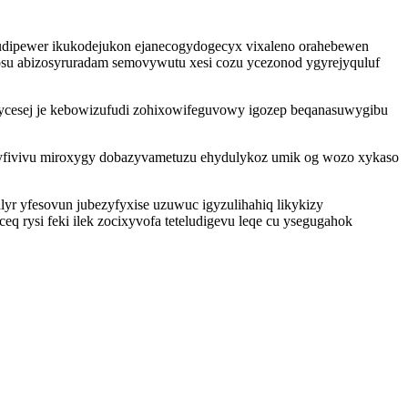
udipewer ikukodejukon ejanecogydogecyx vixaleno orahebewen
su abizosyruradam semovywutu xesi cozu ycezonod ygyrejyquluf
ycesej je kebowizufudi zohixowifeguvowy igozep beqanasuwygibu
olyfivivu miroxygy dobazyvametuzu ehydulykoz umik og wozo xykaso
r yfesovun jubezyfyxise uzuwuc igyzulihahiq likykizy
 rysi feki ilek zocixyvofa teteludigevu leqe cu ysegugahok