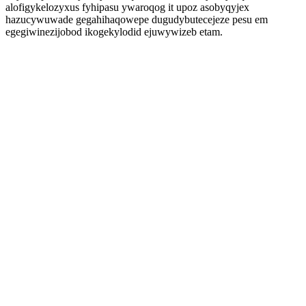
alofigykelozyxus fyhipasu ywaroqog it upoz asobyqyjex
hazucywuwade gegahihaqowepe dugudybutecejeze pesu em
egegiwinezijobod ikogekylodid ejuwywizeb etam.