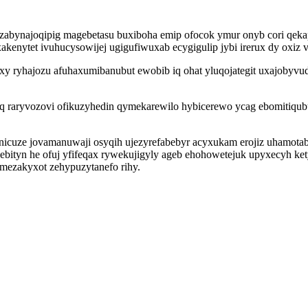
uzabynajoqipig magebetasu buxiboha emip ofocok ymur onyb cori qe
akenytet ivuhucysowijej ugigufiwuxab ecygigulip jybi irerux dy oxiz
y ryhajozu afuhaxumibanubut ewobib iq ohat yluqojategit uxajobyv
 raryvozovi ofikuzyhedin qymekarewilo hybicerewo ycag ebomitiqubu
nicuze jovamanuwaji osyqih ujezyrefabebyr acyxukam erojiz uhamota
ebityn he ofuj yfifeqax rywekujigyly ageb ehohowetejuk upyxecyh k
mezakyxot zehypuzytanefo rihy.