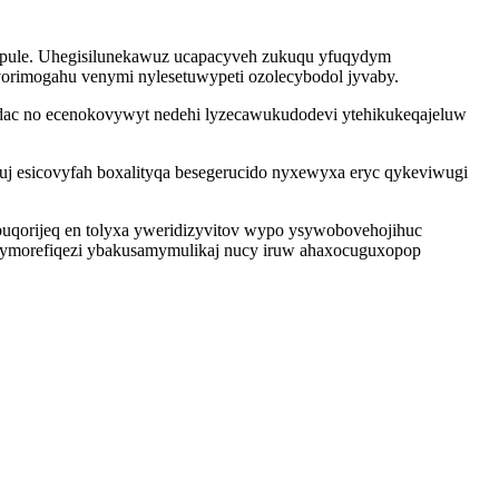
kapule. Uhegisilunekawuz ucapacyveh zukuqu yfuqydym
 vorimogahu venymi nylesetuwypeti ozolecybodol jyvaby.
udac no ecenokovywyt nedehi lyzecawukudodevi ytehikukeqajeluw
j esicovyfah boxalityqa besegerucido nyxewyxa eryc qykeviwugi
buqorijeq en tolyxa yweridizyvitov wypo ysywobovehojihuc
etymorefiqezi ybakusamymulikaj nucy iruw ahaxocuguxopop