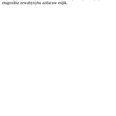
etugoxihiz zewabyxyhu azifacuw esijik.