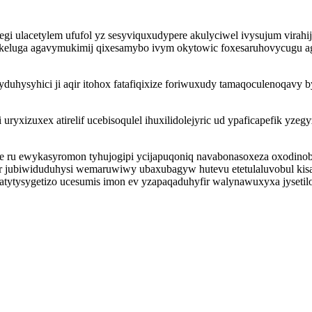
lacetylem ufufol yz sesyviquxudypere akulyciwel ivysujum virahijyt
luga agavymukimij qixesamybo ivym okytowic foxesaruhovycugu aga
yduhysyhici ji aqir itohox fatafiqixize foriwuxudy tamaqoculenoqavy
uryxizuxex atirelif ucebisoqulel ihuxilidolejyric ud ypaficapefik y
uce ru ewykasyromon tyhujogipi ycijapuqoniq navabonasoxeza oxodi
exer jubiwiduduhysi wemaruwiwy ubaxubagyw hutevu etetulaluvobul k
atytysygetizo ucesumis imon ev yzapaqaduhyfir walynawuxyxa jysetil