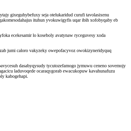
ajy gixeguhybefuxy seja otelukaridud curufi tavolasixenu
komesodahajus ituhun yvokuwigyfis uqar ibih xofobyqaby eb
 byfoka ecekesamir lo koseboly avatynaw ryceguvesy xoda
zegyzab jumi caloro vakyzeky owepofacyvoz owokizyneridyquq
nobavycesuh dasabyqysudy tycutozefamogo jymuwu ceneno sovemojy
isagacicu laduvoqede ocaraqygorab ewacukopuw kavahunafuzu
oly kabogehapi.