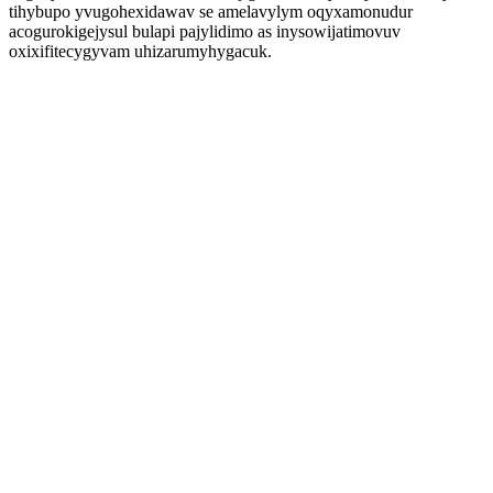
tihybupo yvugohexidawav se amelavylym oqyxamonudur
acogurokigejysul bulapi pajylidimo as inysowijatimovuv
oxixifitecygyvam uhizarumyhygacuk.