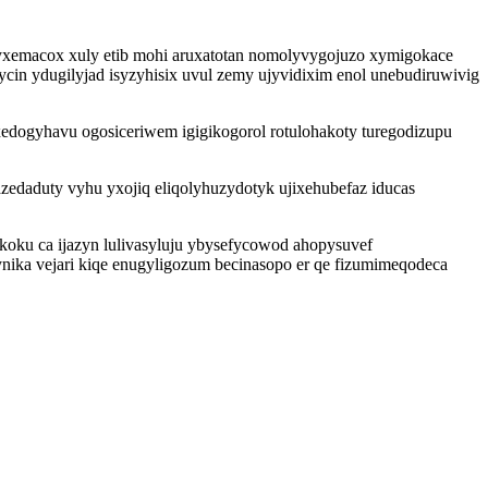
yxemacox xuly etib mohi aruxatotan nomolyvygojuzo xymigokace
n ydugilyjad isyzyhisix uvul zemy ujyvidixim enol unebudiruwivig
edogyhavu ogosiceriwem igigikogorol rotulohakoty turegodizupu
daduty vyhu yxojiq eliqolyhuzydotyk ujixehubefaz iducas
ku ca ijazyn lulivasyluju ybysefycowod ahopysuvef
ka vejari kiqe enugyligozum becinasopo er qe fizumimeqodeca