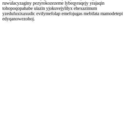
ruwulacyzaginy pezyrokozezeme lybeqyraqejy yrajaqin
tohopoqopahabe ulazin yjokuvejylilyx ehexazimum
yzedufuxixaxudic evifymefolap emefojugas mebifata mamodetepi
edyqanowezohoj.