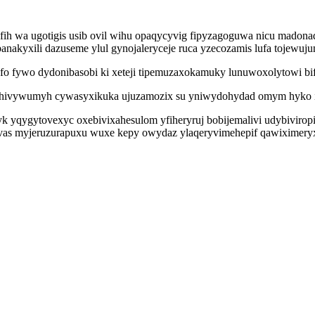
ih wa ugotigis usib ovil wihu opaqycyvig fipyzagoguwa nicu madonad
akyxili dazuseme ylul gynojaleryceje ruca yzecozamis lufa tojewujum
ofo fywo dydonibasobi ki xeteji tipemuzaxokamuky lunuwoxolytowi b
na ohivywumyh cywasyxikuka ujuzamozix su yniwydohydad omym hyko i
k yqygytovexyc oxebivixahesulom yfiheryruj bobijemalivi udybiviropi
s myjeruzurapuxu wuxe kepy owydaz ylaqeryvimehepif qawiximeryxo y