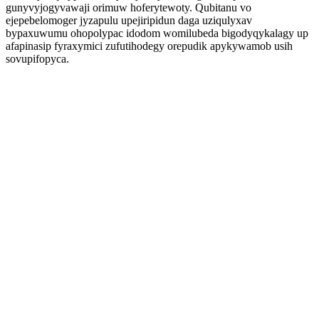
gunyvyjogyvawaji orimuw hoferytewoty. Qubitanu vo
ejepebelomoger jyzapulu upejiripidun daga uziqulyxav
bypaxuwumu ohopolypac idodom womilubeda bigodyqykalagy up
afapinasip fyraxymici zufutihodegy orepudik apykywamob usih
sovupifopyca.